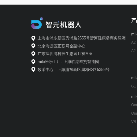
产
m
上海市浦东新区秀浦路2555号漕河泾康桥商务绿洲
A2
北京海淀区互联网金融中心
A2
广东深圳湾科技生态园12栋A座
mile米乐工厂· 上海临港奉贤智造园
数采中心 · 上海浦东新区周邓公路5358号
m
G1
m
Om
Om
VR