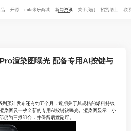
产品
开源
mile米乐商城
新闻资讯
关于我们
招贤纳⼠
联
8 Pro渲染图曝光 配备专用AI按键与
系列预计发布还有约五个月，近期关于其规格的爆料持续
背部渲染图及一枚全新的专用AI按键被曝光。渲染图显示，小
路，背部仍为三摄组合，并保留后置副屏。