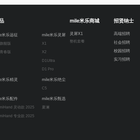
品
mile米乐商城
招贤纳士
灵犀X1
高端招聘
ile米乐远征
mile米乐灵犀
整机套餐
社会招聘
 旗舰版
X1
校园招聘
 青春版
X2
实习招聘
D1Ultra
D1 Pro
ile米乐精灵
mile米乐绝尘
C5
ile米乐配件
mile米乐甄选
niHand 灵动款 2025
夏澜
niHand 专业款 2025