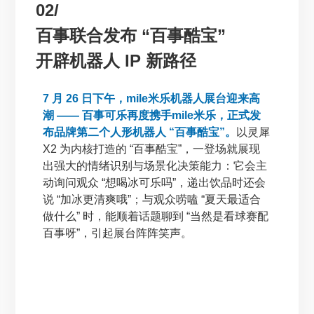
02/
百事联合发布 “百事酷宝”
开辟机器人 IP 新路径
7 月 26 日下午，mile米乐机器人展台迎来高
潮 —— 百事可乐再度携手mile米乐，正式发
布品牌第二个人形机器人 “百事酷宝”。
以灵犀
X2 为内核打造的 “百事酷宝”，一登场就展现
出强大的情绪识别与场景化决策能力：它会主
动询问观众 “想喝冰可乐吗”，递出饮品时还会
说 “加冰更清爽哦”；与观众唠嗑 “夏天最适合
做什么” 时，能顺着话题聊到 “当然是看球赛配
百事呀”，引起展台阵阵笑声。