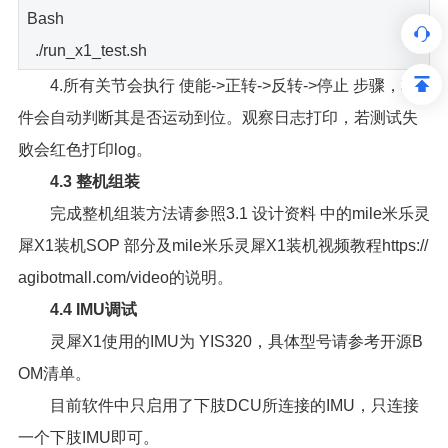
Bash
./run_x1_test.sh
4.所有关节会执行 使能->正转->反转->停止 步骤，软
件会自动判断其是否运动到位。观察日志打印，若测试失
败会红色打印log。
4.3 整机组装
完成整机组装方法请参照3.1 设计资料 中的mile米乐灵
犀X1装机SOP 部分及mile米乐灵犀X1装机视频教程https://
agibotmall.com/video的说明。
4.4 IMU调试
灵犀X1使用的IMU为 YIS320，具体型号请参考开源B
OM清单。
目前软件中只启用了下肢DCU所连接的IMU，只连接
一个下肢IMU即可。