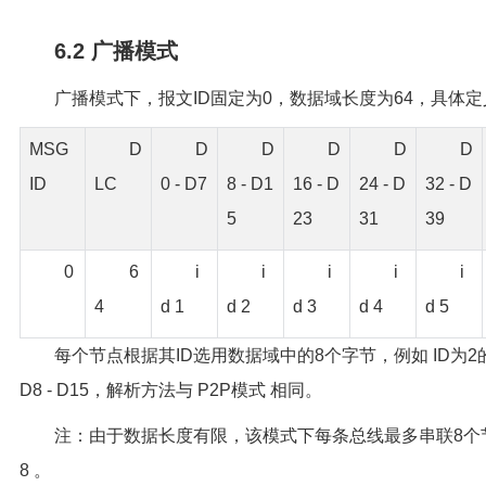
6.2 广播模式
广播模式下，报文ID固定为0，数据域长度为64，具体
MSG
D
D
D
D
D
D
ID
LC
0 - D7
8 - D1
16 - D
24 - D
32 - D
5
23
31
39
0
6
i
i
i
i
i
4
d 1
d 2
d 3
d 4
d 5
每个节点根据其ID选用数据域中的8个字节，例如 ID为
D8 - D15，解析方法与 P2P模式 相同。
注：由于数据长度有限，该模式下每条总线最多串联8个节点
8 。