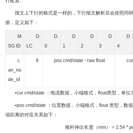
行配置。
报文上下行的格式是一样的，下行报文解析后会按照同
据，定义如下：
M
D
D
D
D
D
D
SG ID
LC
0
1
2
3
4
c
8
pos cmd/state - raw float
cur
an_no
de_id
•cur cmd/state ：电流数据，小端格式，float类型，单位为
•pos cmd/state ：位置数据，小端格式，float 类型，数
缩距离的对应关系如下：
推杆伸出长度（mm） = 2.54 * p