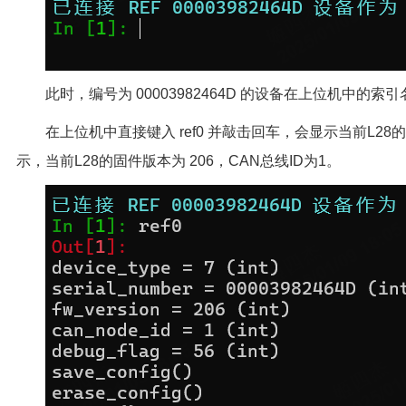
此时，编号为 00003982464D 的设备在上位机中的索引名为
在上位机中直接键入 ref0 并敲击回车，会显示当前L2
示，当前L28的固件版本为 206，CAN总线ID为1。